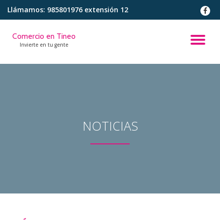
Llámamos:
985801976 extensión 12
fa-
faceb
Saltar
f
contenido
Comercio en Tineo
CA
Invierte en tu gente
NA
NOTICIAS