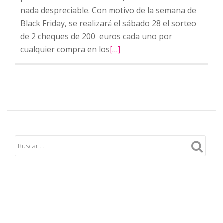
nada despreciable. Con motivo de la semana de
Black Friday, se realizará el sábado 28 el sorteo
de 2 cheques de 200 euros cada uno por
cualquier compra en los
Leer
[…]
más
sobre
ARRANCA
LA
CAMPAÑA
DE
NAVIDAD
EN
TINEO!!